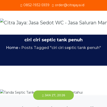
0852-1932-5939
order@citrajaya.id
ciri ciri septic tank penuh
Home
›
Posts Tagged "ciri ciri septic tank penuh"
JAN 27, 2026