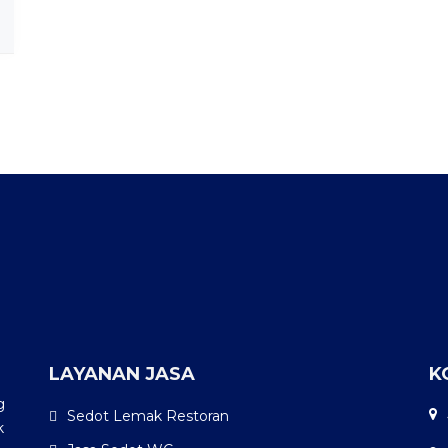
LAYANAN JASA
K
g
Sedot Lemak Restoran
k