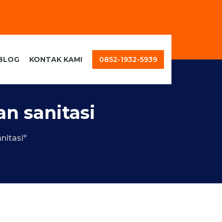
BLOG
KONTAK KAMI
0852-1932-5939
n sanitasi
nitasi"