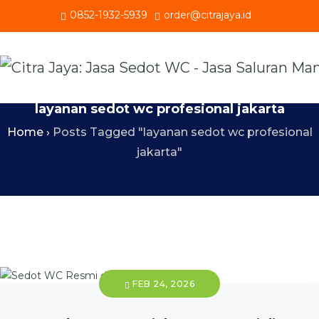
0852-1932-5939
order@citrajaya.id
layanan sedot wc profesional jakarta
Home
›
Posts Tagged "layanan sedot wc profesional
jakarta"
FEB 24, 2026