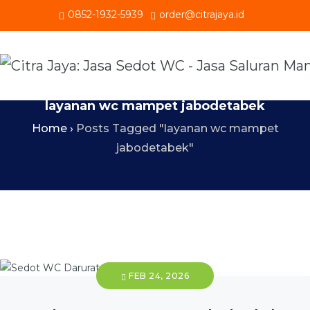
0852-1932-5939
order@citrajaya.id
layanan wc mampet jabodetabek
Home
›
Posts Tagged "layanan wc mampet
jabodetabek"
FEB 24, 2026