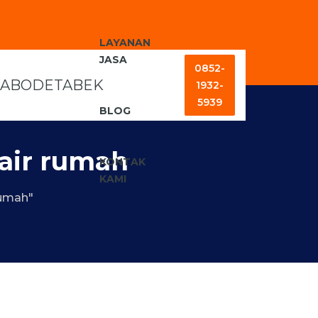
LAYANAN
JASA
0852-
1932-
5939
BLOG
air rumah
KONTAK
KAMI
rumah"