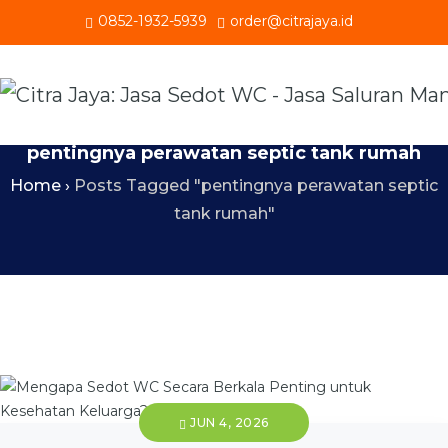
0852-1932-5939
order@citrajaya.id
pentingnya perawatan septic tank rumah
Home
›
Posts Tagged "pentingnya perawatan septic
tank rumah"
JUN 4, 2026