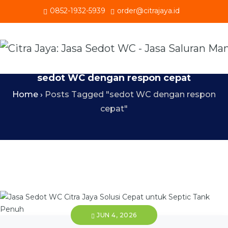
0852-1932-5939
order@citrajaya.id
sedot WC dengan respon cepat
Home
›
Posts Tagged "sedot WC dengan respon
cepat"
JUN 4, 2026