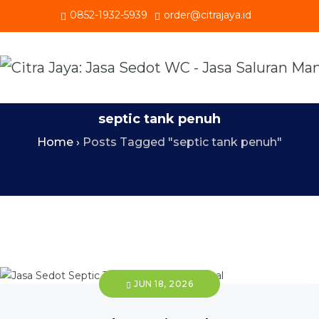
0852-1932-5939
order@citrajaya.id
septic tank penuh
Home
›
Posts Tagged "septic tank penuh"
JUN 18, 2026