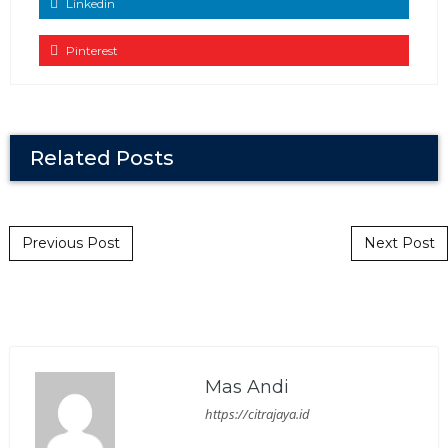
Linkedin
Pinterest
Related Posts
Post navigation
Previous Post
Next Post
Mas Andi
https://citrajaya.id