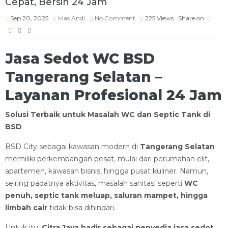
Cepat, Bersih 24 Jam
Sep 20, 2025
Mas Andi
No Comment
225
Views
Share on
Jasa Sedot WC BSD
Tangerang Selatan –
Layanan Profesional 24 Jam
Solusi Terbaik untuk Masalah WC dan Septic Tank di
BSD
BSD City sebagai kawasan modern di
Tangerang Selatan
memiliki perkembangan pesat, mulai dari perumahan elit,
apartemen, kawasan bisnis, hingga pusat kuliner. Namun,
seiring padatnya aktivitas, masalah sanitasi seperti
WC
penuh, septic tank meluap, saluran mampet, hingga
limbah cair
tidak bisa dihindari.
Untuk itu,
Citra Jaya hadir sebagai penyedia jasa sedot