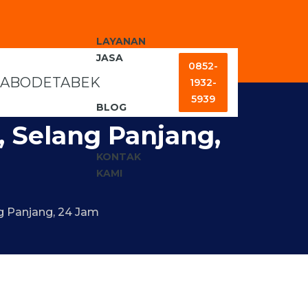
LAYANAN
JASA
0852-
1932-
5939
BLOG
 Selang Panjang,
KONTAK
KAMI
g Panjang, 24 Jam