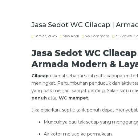
Jasa Sedot WC Cilacap | Arma
Sep 27, 2025
Mas Andi
No Comment
195
Views
S
Jasa Sedot WC Cilacap
Armada Modern & Lay
Cilacap
dikenal sebagai salah satu kabupaten te
meningkat. Pertumbuhan penduduk dan aktivita
yang baik menjadi sangat penting. Salah satu ma
penuh
atau
WC mampet
.
Jika dibiarkan, septic tank penuh dapat menyeba
Munculnya bau tak sedap yang menggang
Air kotor meluap ke permukaan.