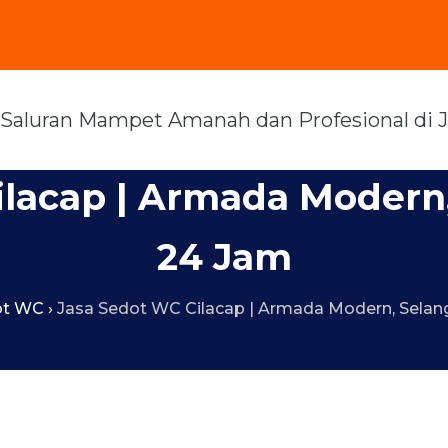
ilacap | Armada Modern,
24 Jam
ot WC
›
Jasa Sedot WC Cilacap | Armada Modern, Selan