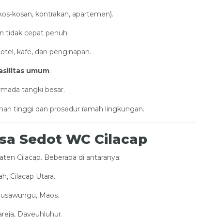
kos-kosan, kontrakan, apartemen).
n tidak cepat penuh.
hotel, kafe, dan penginapan.
asilitas umum
.
mada tangki besar.
han tinggi dan prosedur ramah lingkungan.
sa Sedot WC Cilacap
aten Cilacap. Beberapa di antaranya:
ah, Cilacap Utara.
 Nusawungu, Maos.
reja, Dayeuhluhur.