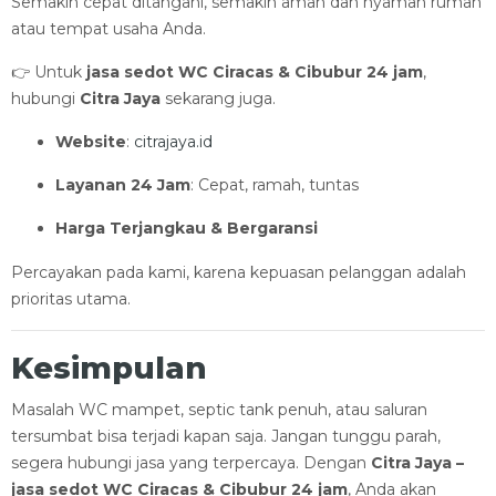
Semakin cepat ditangani, semakin aman dan nyaman rumah
atau tempat usaha Anda.
👉 Untuk
jasa sedot WC Ciracas & Cibubur 24 jam
,
hubungi
Citra Jaya
sekarang juga.
Website
:
citrajaya.id
Layanan 24 Jam
: Cepat, ramah, tuntas
Harga Terjangkau & Bergaransi
Percayakan pada kami, karena kepuasan pelanggan adalah
prioritas utama.
Kesimpulan
Masalah WC mampet, septic tank penuh, atau saluran
tersumbat bisa terjadi kapan saja. Jangan tunggu parah,
segera hubungi jasa yang terpercaya. Dengan
Citra Jaya –
jasa sedot WC Ciracas & Cibubur 24 jam
, Anda akan