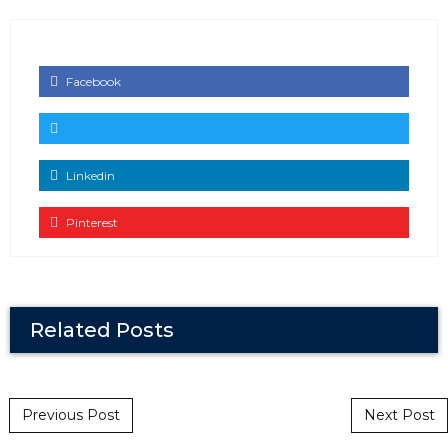
Facebook
Linkedin
Pinterest
Related Posts
Post navigation
Previous Post
Next Post