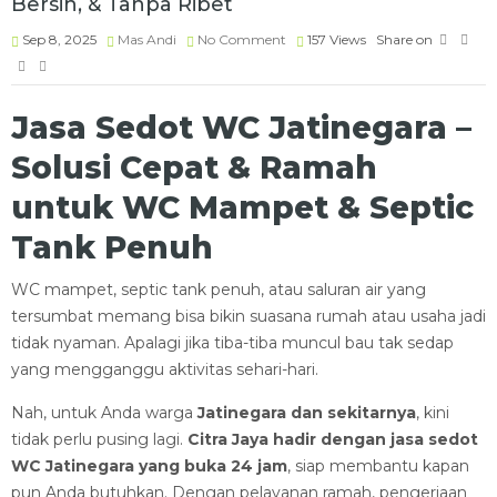
Bersih, & Tanpa Ribet
Sep 8, 2025
Mas Andi
No Comment
157
Views
Share on
Jasa Sedot WC Jatinegara –
Solusi Cepat & Ramah
untuk WC Mampet & Septic
Tank Penuh
WC mampet, septic tank penuh, atau saluran air yang
tersumbat memang bisa bikin suasana rumah atau usaha jadi
tidak nyaman. Apalagi jika tiba-tiba muncul bau tak sedap
yang mengganggu aktivitas sehari-hari.
Nah, untuk Anda warga
Jatinegara dan sekitarnya
, kini
tidak perlu pusing lagi.
Citra Jaya hadir dengan jasa sedot
WC Jatinegara yang buka 24 jam
, siap membantu kapan
pun Anda butuhkan. Dengan pelayanan ramah, pengerjaan