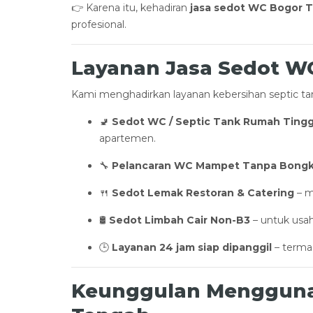
👉 Karena itu, kehadiran
jasa sedot WC Bogor Te
profesional.
Layanan Jasa Sedot W
Kami menghadirkan layanan kebersihan septic tank
🚽
Sedot WC / Septic Tank Rumah Tingg
apartemen.
🔧
Pelancaran WC Mampet Tanpa Bongk
🍴
Sedot Lemak Restoran & Catering
– m
🛢️
Sedot Limbah Cair Non-B3
– untuk usaha
🕒
Layanan 24 jam siap dipanggil
– termas
Keunggulan Menggunak