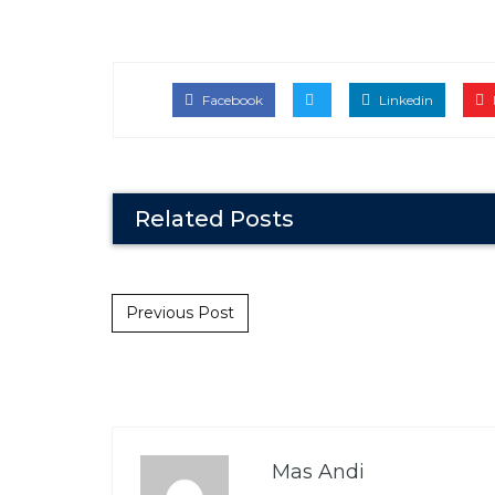
Facebook
Linkedin
Related Posts
Post navigation
Previous Post
Mas Andi