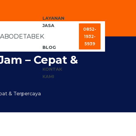
LAYANAN
JASA
0852-
1932-
5939
BLOG
Jam – Cepat &
KONTAK
KAMI
at & Terpercaya