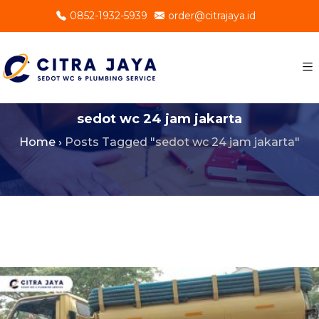
0852-1932-5939
order@citrajaya.id
sedot wc 24 jam jakarta
Home
›
Posts Tagged "sedot wc 24 jam jakarta"