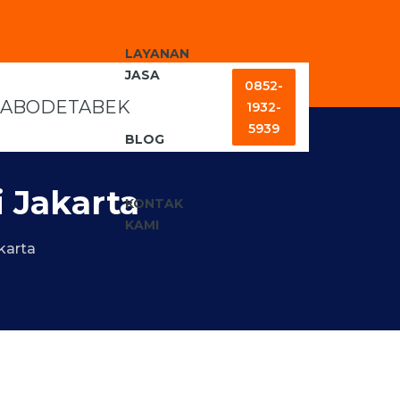
LAYANAN
JASA
0852-
1932-
5939
BLOG
 Jakarta
KONTAK
KAMI
karta