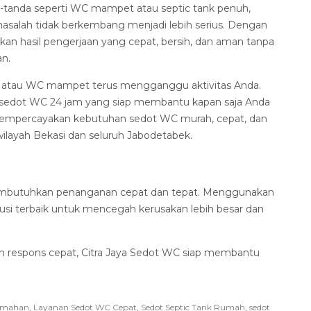
a-tanda seperti WC mampet atau septic tank penuh,
masalah tidak berkembang menjadi lebih serius. Dengan
an hasil pengerjaan yang cepat, bersih, dan aman tanpa
an.
nuh atau WC mampet terus mengganggu aktivitas Anda.
n sedot WC 24 jam yang siap membantu kapan saja Anda
mpercayakan kebutuhan sedot WC murah, cepat, dan
ilayah Bekasi dan seluruh Jabodetabek.
mbutuhkan penanganan cepat dan tepat. Menggunakan
usi terbaik untuk mencegah kerusakan lebih besar dan
an respons cepat, Citra Jaya Sedot WC siap membantu
rumahan
,
Layanan Sedot WC Cepat
,
Sedot Septic Tank Rumah
,
sedot