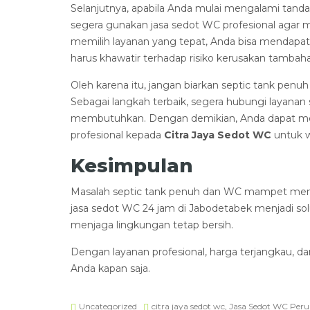
Selanjutnya, apabila Anda mulai mengalami tand
segera gunakan jasa sedot WC profesional agar 
memilih layanan yang tepat, Anda bisa mendapatk
harus khawatir terhadap risiko kerusakan tambah
Oleh karena itu, jangan biarkan septic tank pe
Sebagai langkah terbaik, segera hubungi layana
membutuhkan. Dengan demikian, Anda dapat me
profesional kepada
Citra Jaya Sedot WC
untuk w
Kesimpulan
Masalah septic tank penuh dan WC mampet me
jasa sedot WC 24 jam di Jabodetabek menjadi sol
menjaga lingkungan tetap bersih.
Dengan layanan profesional, harga terjangkau, d
Anda kapan saja.
Uncategorized
citra jaya sedot wc
,
Jasa Sedot WC Pe